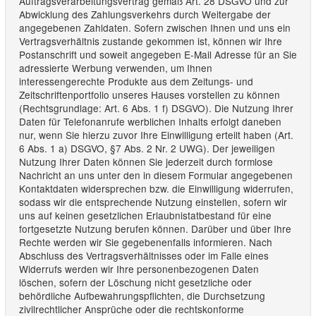
Auftragsverarbeitungsvertrag gemäß Art. 28 DSGVO und zur
Abwicklung des Zahlungsverkehrs durch Weitergabe der
angegebenen Zahldaten. Sofern zwischen Ihnen und uns ein
Vertragsverhältnis zustande gekommen ist, können wir Ihre
Postanschrift und soweit angegeben E-Mail Adresse für an Sie
adressierte Werbung verwenden, um Ihnen
interessengerechte Produkte aus dem Zeitungs- und
Zeitschriftenportfolio unseres Hauses vorstellen zu können
(Rechtsgrundlage: Art. 6 Abs. 1 f) DSGVO). Die Nutzung Ihrer
Daten für Telefonanrufe werblichen Inhalts erfolgt daneben
nur, wenn Sie hierzu zuvor Ihre Einwilligung erteilt haben (Art.
6 Abs. 1 a) DSGVO, §7 Abs. 2 Nr. 2 UWG). Der jeweiligen
Nutzung Ihrer Daten können Sie jederzeit durch formlose
Nachricht an uns unter den in diesem Formular angegebenen
Kontaktdaten widersprechen bzw. die Einwilligung widerrufen,
sodass wir die entsprechende Nutzung einstellen, sofern wir
uns auf keinen gesetzlichen Erlaubnistatbestand für eine
fortgesetzte Nutzung berufen können. Darüber und über Ihre
Rechte werden wir Sie gegebenenfalls informieren. Nach
Abschluss des Vertragsverhältnisses oder im Falle eines
Widerrufs werden wir Ihre personenbezogenen Daten
löschen, sofern der Löschung nicht gesetzliche oder
behördliche Aufbewahrungspflichten, die Durchsetzung
zivilrechtlicher Ansprüche oder die rechtskonforme